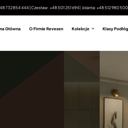
 48 732 854 444 | Czesław: +48 501 251 694 | Jolanta: +48 512 980 50
ona Główna
O Firmie Revesen
Kolekcje
Klasy Podłó