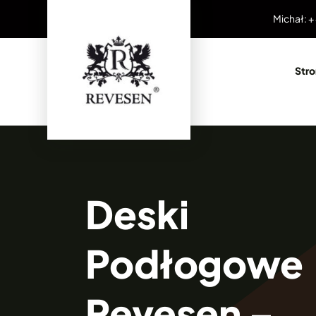
Przejdź
Michał: +
do
zawartości
Str
Deski
Podłogowe
Revesen –