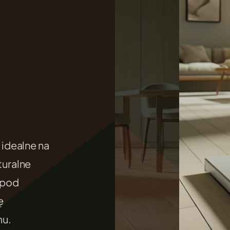
.
idealne na
uralne
 pod
ę
mu.