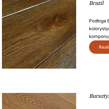
Brazil
Podłoga B
koloryst
komponuj
Real
Burszty