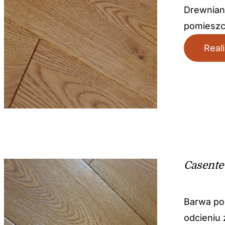
Drewniana
pomieszc
Real
Casente
Barwa po
odcieniu 