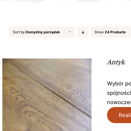
Sort by
Domyślny porządek
Show
24 Products
Antyk
Wybór po
spójności
nowoczes
Real