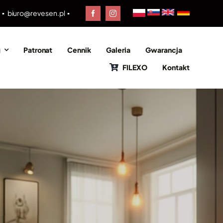
0 ▪
biuro@revesen.pl
▪
g
Patronat
Cennik
Galeria
Gwarancja
FILEXO
Kontakt