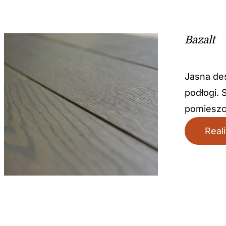
Bazalt
Jasna des
podłogi. 
pomieszc
Real