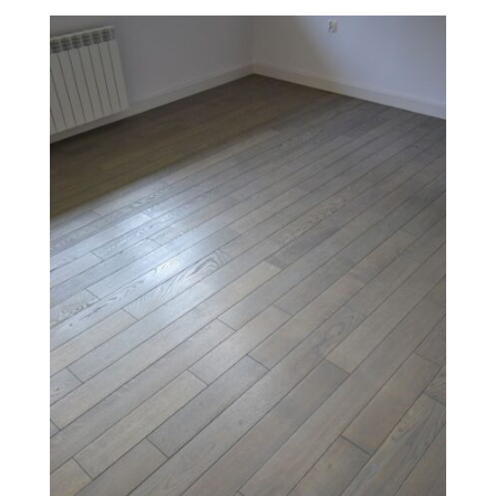
O Firmie Revesen
Kolekcje
Klasy Podłóg
Patronat
Cennik
Galeria
Gwarancja