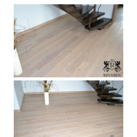
O Firmie Revesen
Kolekcje
Klasy Podłóg
Patronat
Cennik
Galeria
Gwarancja