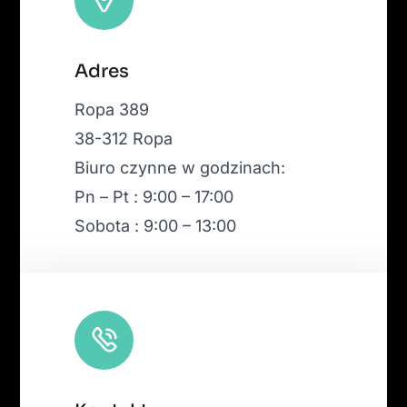
Leaflet
|
Map tiles by
CARTO
, under
CC BY 3.0
. Data by
Adres
OpenStreetMap
, under ODbL.
Ropa 389
38-312 Ropa
Biuro czynne w godzinach:
Pn – Pt : 9:00 – 17:00
Sobota : 9:00 – 13:00