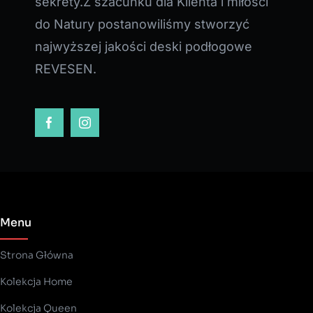
sekrety.Z szacunku dla Klienta i miłości
do Natury postanowiliśmy stworzyć
najwyższej jakości deski podłogowe
REVESEN.
Menu
Strona Główna
Kolekcja Home
Kolekcja Queen