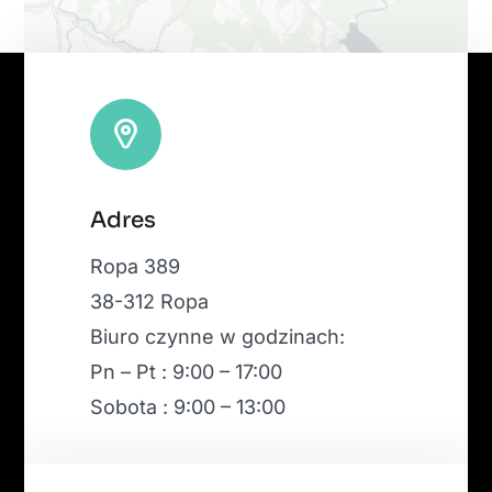
Leaflet
|
Map tiles by
CARTO
, under
CC BY 3.0
. Data by
Adres
OpenStreetMap
, under ODbL.
Ropa 389
38-312 Ropa
Biuro czynne w godzinach:
Pn – Pt : 9:00 – 17:00
Sobota : 9:00 – 13:00