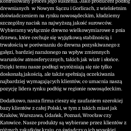
kontrolowany proces jego suszenia. Jako producent podłóg
drewnianych w Nowym Sączu i Gorlicach, z wieloletnim
doświadczeniem na rynku nowosądeckim, kładziemy
szczególny nacisk na najwyższą jakość surowców.
Wybieramy wyłącznie drewno wielkowymiarowe z pnia
drzewa, które cechuje się wyjątkową stabilnością i
trwałością w porównaniu do drewna pozyskiwanego z
gałęzi, bardziej narażonego na wpływ zmiennych
warunków atmosferycznych, takich jak wiatr i słońce.
Dzięki temu nasze podłogi wyróżniają się nie tylko
doskonałą jakością, ale także spełniają oczekiwania
najbardziej wymagających klientów, co umacnia naszą
pozycję lidera rynku podłóg w regionie nowosądeckim.
Dodatkowo, nasza firma cieszy się zaufaniem szerokiej
bazy klientów z całej Polski, w tym z takich miast jak
Kraków, Warszawa, Gdańsk, Poznań, Wrocław czy
Katowice. Nasze produkty są wybierane przez klientów z
różnych zakątków kraju, co świadczy o ich wysokiej