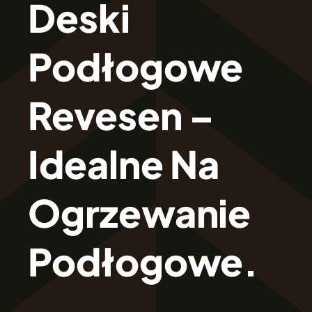
Deski
O Firmie Revesen
Podłogowe
Kolekcje
Revesen –
Klasy Podłóg
Idealne Na
Patronat
Ogrzewanie
Cennik
Podłogowe.
Galeria
Gwarancja