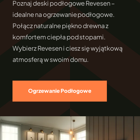
Poznaj deski podłogowe Revesen –
FILEXO
idealne na ogrzewanie podłogowe.
Połącz naturalne piękno drewna z
Kontakt
komfortem ciepła pod stopami.
Wybierz Revesen i ciesz się wyjątkową
atmosferą w swoim domu.
Ogrzewanie Podłogowe