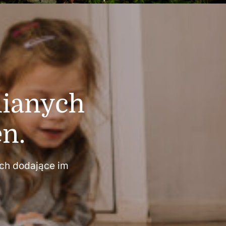
nianych
n.
ch dodające im