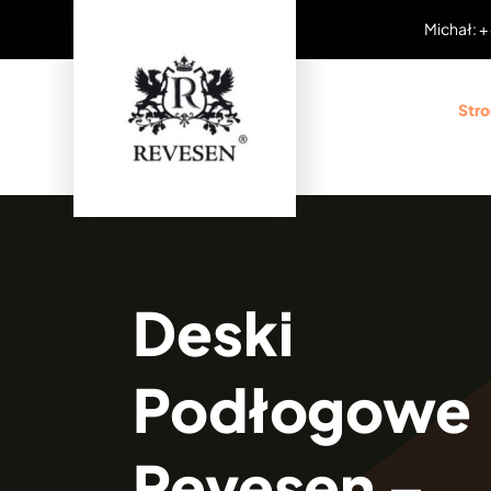
Przejdź
Michał: +
do
zawartości
Str
Deski
Podłogowe
Revesen –