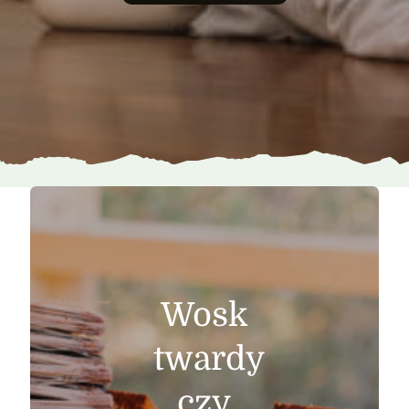
Wosk
twardy
czy