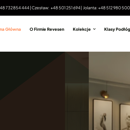
 48 732 854 444 | Czesław: +48 501 251 694 | Jolanta: +48 512 980 50
ona Główna
O Firmie Revesen
Kolekcje
Klasy Podłó