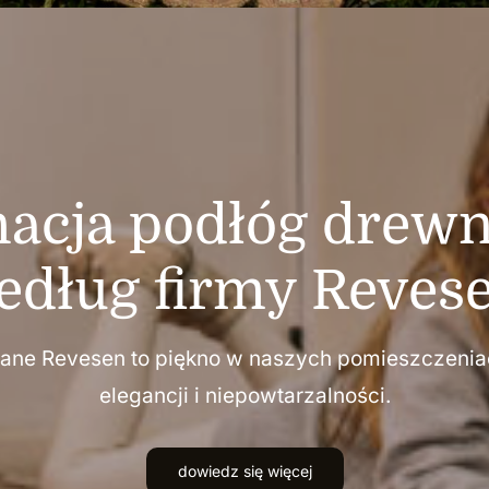
nacja podłóg drew
edług firmy Revese
iane Revesen to piękno w naszych pomieszczenia
elegancji i niepowtarzalności.
dowiedz się więcej