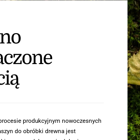
no
aczone
cią
procesie produkcyjnym nowoczesnych
aszyn do obróbki drewna jest