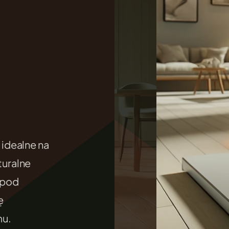
.
idealne na
uralne
 pod
ę
mu.