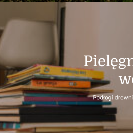
Pielęg
w
Podłogi drewn