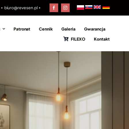
0 ▪
biuro@revesen.pl
▪
g
Patronat
Cennik
Galeria
Gwarancja
FILEXO
Kontakt