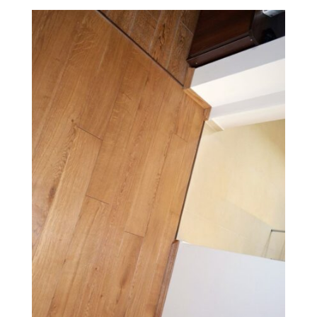
O Firmie Revesen
Kolekcje
Klasy Podłóg
Patronat
Cennik
Galeria
Gwarancja