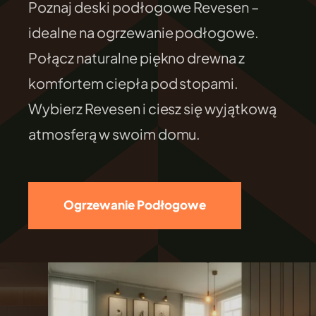
Poznaj deski podłogowe Revesen –
FILEXO
idealne na ogrzewanie podłogowe.
Połącz naturalne piękno drewna z
Kontakt
komfortem ciepła pod stopami.
Wybierz Revesen i ciesz się wyjątkową
atmosferą w swoim domu.
Ogrzewanie Podłogowe