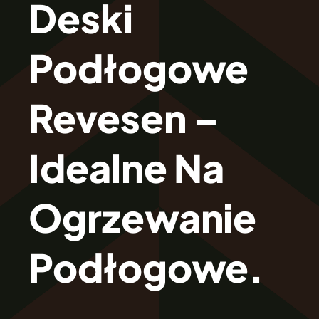
Deski
O Firmie Revesen
Podłogowe
Kolekcje
Revesen –
Klasy Podłóg
Idealne Na
Patronat
Ogrzewanie
Cennik
Podłogowe.
Galeria
Gwarancja