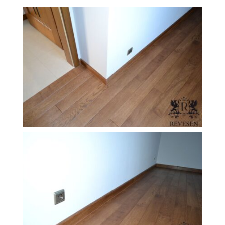
O Firmie Revesen
Kolekcje
Klasy Podłóg
Patronat
Cennik
Galeria
Gwarancja