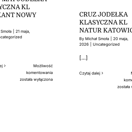
YCZNA KL
CRUZ JODEŁKA
ANT NOWY
KLASYCZNA KL
NATUR KATOWI
 Smoła
|
21 maja,
categorized
By
Michał Smoła
|
20 maja,
2026
|
Uncategorized
[...]
ej
Możliwość
SERIT
komentowania
Czytaj dalej
MAT
została wyłączona
kom
JODEŁKA
została
KLASYCZNA
KL
MARKANT
NOWY
SĄCZ