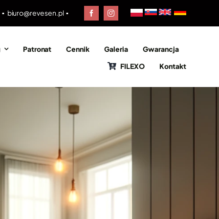
0 ▪
biuro@revesen.pl
▪
g
Patronat
Cennik
Galeria
Gwarancja
FILEXO
Kontakt