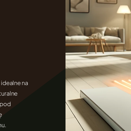
.
idealne na
uralne
 pod
ę
mu.