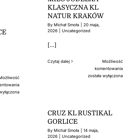
LITA
HOTEL
KLASYCZNA KL
KRAKÓW
NATUR KRAKÓW
By
Michał Smoła
|
20 maja,
2026
|
Uncategorized
CE
[...]
Czytaj dalej
Możliwość
MILO
komentowania
JODEŁK
została wyłączona
Możliwość
KLASYC
CRUZ
entowania
KL
JODEŁKA
 wyłączona
NATUR
KLASYCZNA
KRAKÓ
KL
CRUZ KL RUSTIKAL
NATUR
KATOWICE
GORLICE
By
Michał Smoła
|
14 maja,
2026
|
Uncategorized