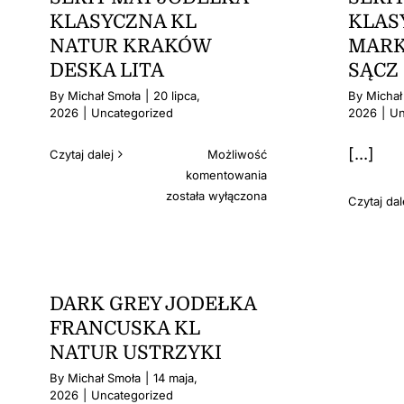
KLASYCZNA KL
KLAS
NATUR KRAKÓW
MARK
DESKA LITA
SĄCZ
By
Michał Smoła
|
20 lipca,
By
Michał
2026
|
Uncategorized
2026
|
Un
[...]
Czytaj dalej
Możliwość
SERIT
komentowania
MAT
została wyłączona
Czytaj dal
JODEŁKA
KLASYCZNA
KL
NATUR
KRAKÓW
DARK GREY JODEŁKA
DESKA
FRANCUSKA KL
LITA
NATUR USTRZYKI
By
Michał Smoła
|
14 maja,
2026
|
Uncategorized