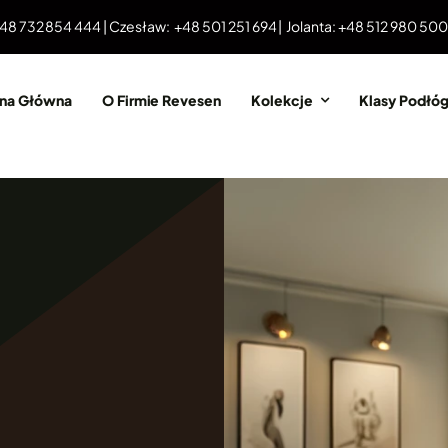
 48 732 854 444 | Czesław: +48 501 251 694 | Jolanta: +48 512 980 50
ona Główna
O Firmie Revesen
Kolekcje
Klasy Podłó