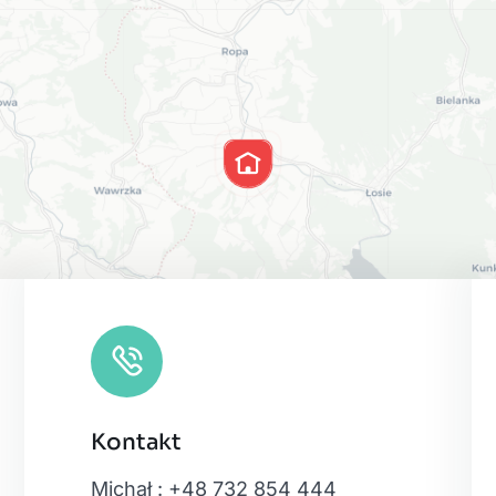
Kontakt
Leaflet
|
Map
Michał : +48 732 854 444