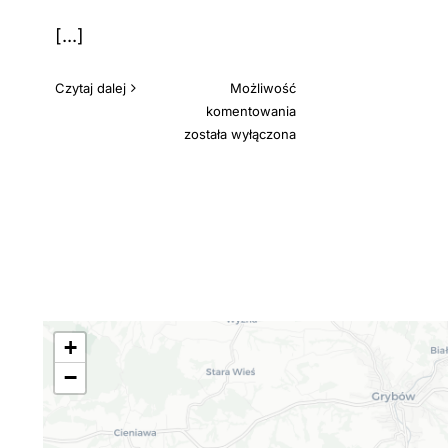
[...]
Czytaj dalej
Możliwość
DARK
komentowania
GREY
została wyłączona
JODEŁKA
FRANCUSKA
KL
NATUR
USTRZYKI
+
−