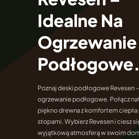
Idealne Na
Ogrzewanie
Podłogowe
Poznaj deski podłogowe Revesen – 
ogrzewanie podłogowe. Połącz nat
piękno drewna z komfortem ciepła
stopami. Wybierz Revesen i ciesz si
wyjątkową atmosferą w swoim do