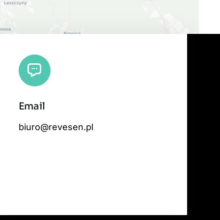
Email
 tiles by
CARTO
, under
CC BY 3.0
. Data by
OpenStreetMap
, under ODbL.
biuro@revesen.pl