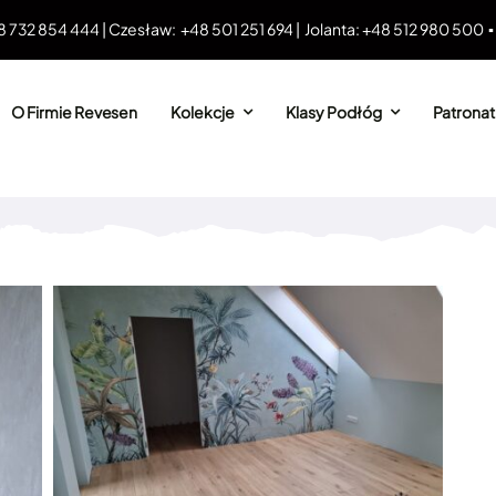
8 732 854 444 | Czesław: +48 501 251 694 | Jolanta: +48 512 980 500 
O Firmie Revesen
Kolekcje
Klasy Podłóg
Patronat