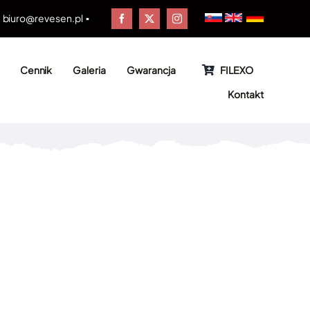
▪
biuro@revesen.pl
▪
Cennik
Galeria
Gwarancja
FILEXO
Kontakt