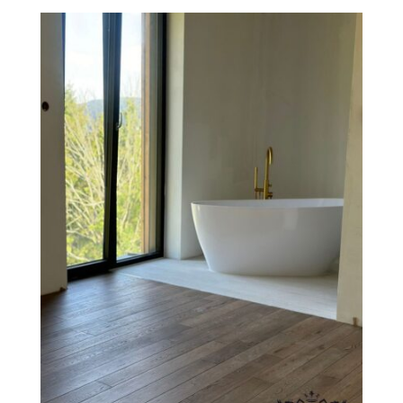
O Firmie Revesen
Kolekcje
Klasy Podłóg
Patronat
Cennik
Galeria
Gwarancja