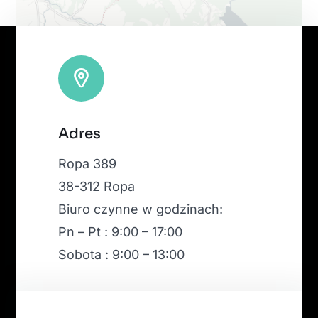
Leaflet
|
Map tiles by
CARTO
, under
CC BY 3.0
. Data by
Adres
OpenStreetMap
, under ODbL.
Ropa 389
38-312 Ropa
Biuro czynne w godzinach:
Pn – Pt : 9:00 – 17:00
Sobota : 9:00 – 13:00