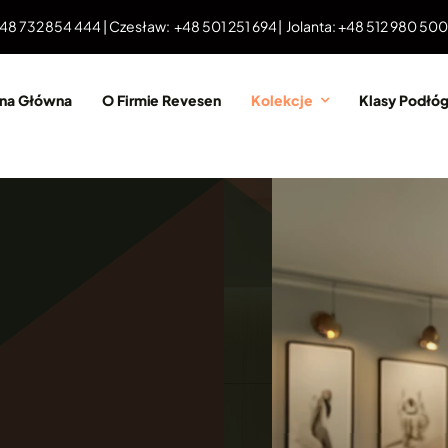
 48 732 854 444 | Czesław: +48 501 251 694 | Jolanta: +48 512 980 50
ona Główna
O Firmie Revesen
Kolekcje
Klasy Podłó