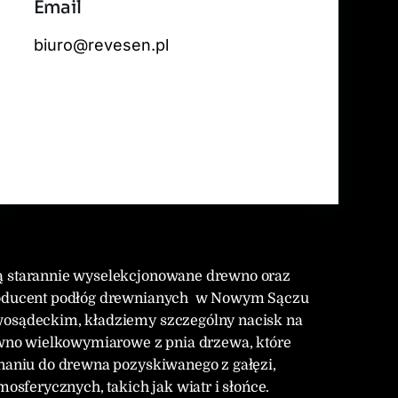
Email
 tiles by
CARTO
, under
CC BY 3.0
. Data by
OpenStreetMap
, under ODbL.
biuro@revesen.pl
ją starannie wyselekcjonowane drewno oraz
 producent podłóg drewnianych w Nowym Sączu
wosądeckim, kładziemy szczególny nacisk na
no wielkowymiarowe z pnia drzewa, które
wnaniu do drewna pozyskiwanego z gałęzi,
ferycznych, takich jak wiatr i słońce.