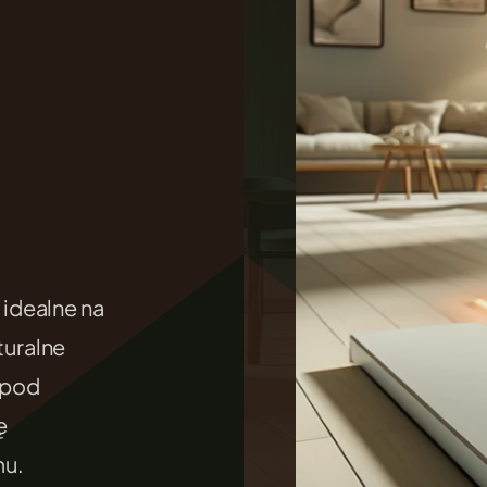
.
idealne na
uralne
 pod
ę
mu.