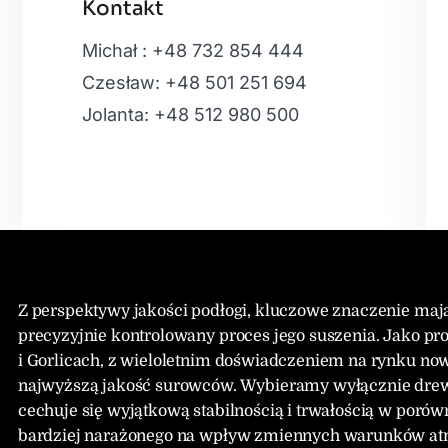
Kontakt
Leaflet
|
Map
Michał : +48 732 854 444
Czesław: +48 501 251 694
Jolanta: +48 512 980 500
Z perspektywy jakości podłogi, kluczowe znaczenie ma
precyzyjnie kontrolowany proces jego suszenia. Jako
i Gorlicach, z wieloletnim doświadczeniem na rynku no
najwyższą jakość surowców. Wybieramy wyłącznie drew
cechuje się wyjątkową stabilnością i trwałością w poró
bardziej narażonego na wpływ zmiennych warunków atmos