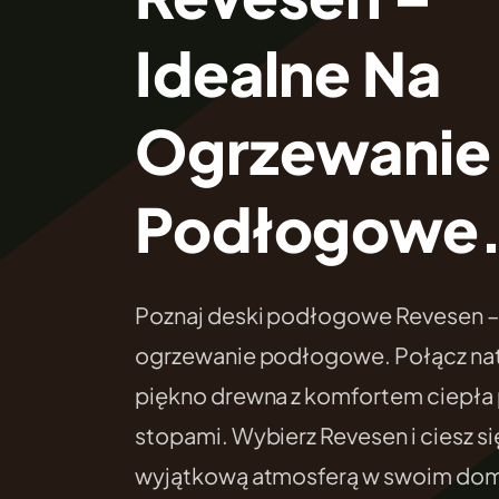
Idealne Na
Ogrzewanie
Podłogowe
Poznaj deski podłogowe Revesen – 
ogrzewanie podłogowe. Połącz nat
piękno drewna z komfortem ciepła
stopami. Wybierz Revesen i ciesz si
wyjątkową atmosferą w swoim do