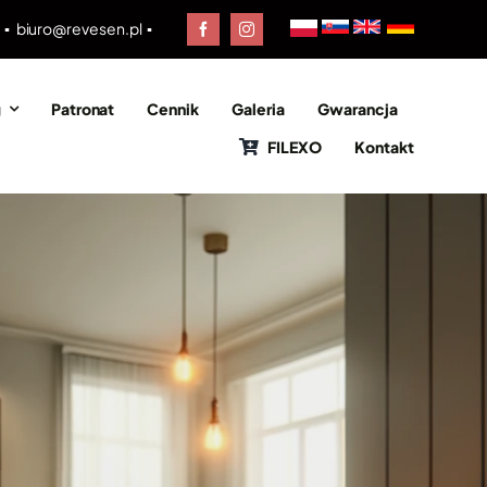
0 ▪
biuro@revesen.pl
▪
g
Patronat
Cennik
Galeria
Gwarancja
FILEXO
Kontakt