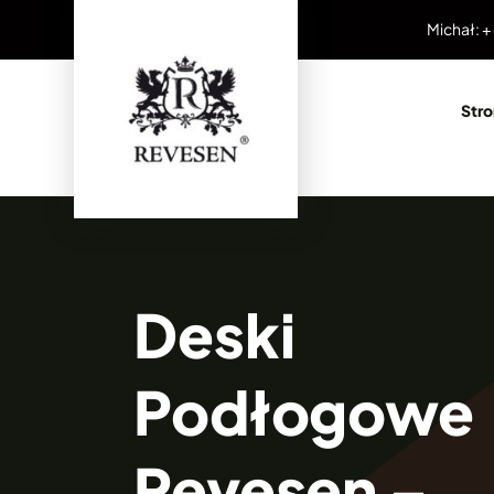
Przejdź
Michał: +
do
zawartości
Str
Deski
Podłogowe
Revesen –