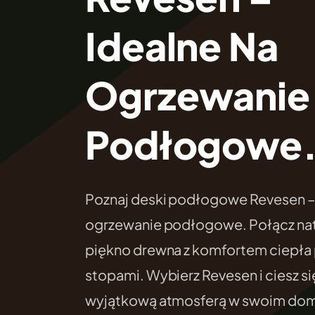
Idealne Na
Ogrzewanie
Podłogowe
Poznaj deski podłogowe Revesen – 
ogrzewanie podłogowe. Połącz nat
piękno drewna z komfortem ciepła
stopami. Wybierz Revesen i ciesz si
wyjątkową atmosferą w swoim do