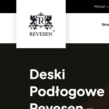
Przejdź
Michał: +
do
zawartości
Str
Deski
Podłogowe
Revesen –