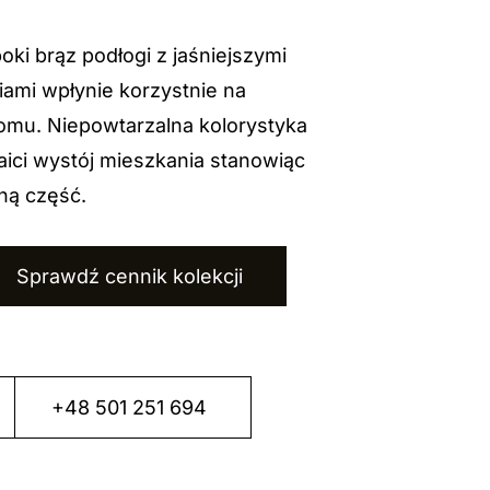
oki brąz podłogi z jaśniejszymi
ami wpłynie korzystnie na
omu. Niepowtarzalna kolorystyka
ici wystój mieszkania stanowiąc
lną część.
Sprawdź cennik kolekcji
+48 501 251 694