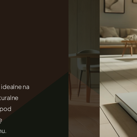
.
idealne na
uralne
 pod
ę
mu.