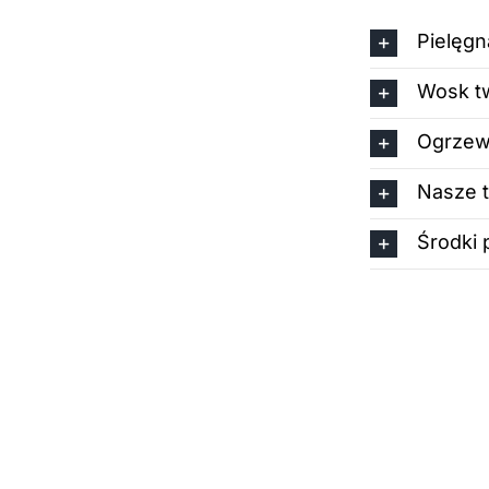
Pielęgn
Wosk tw
Ogrzew
Nasze 
Środki 