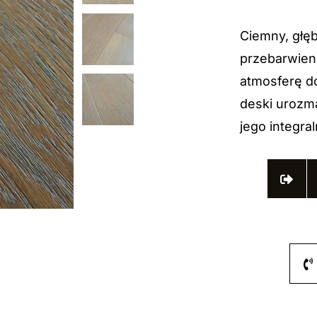
Ciemny, głęb
przebarwieni
atmosferę d
deski urozma
jego integra