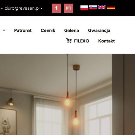
0 ▪
biuro@revesen.pl
▪
g
Patronat
Cennik
Galeria
Gwarancja
FILEXO
Kontakt