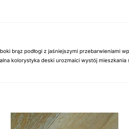
boki brąz podłogi z jaśniejszymi przebarwieniami w
lna kolorystyka deski urozmaici wystój mieszkania 