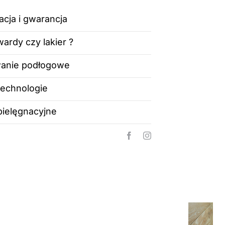
acja i gwarancja
ardy czy lakier ?
anie podłogowe
technologie
pielęgnacyjne