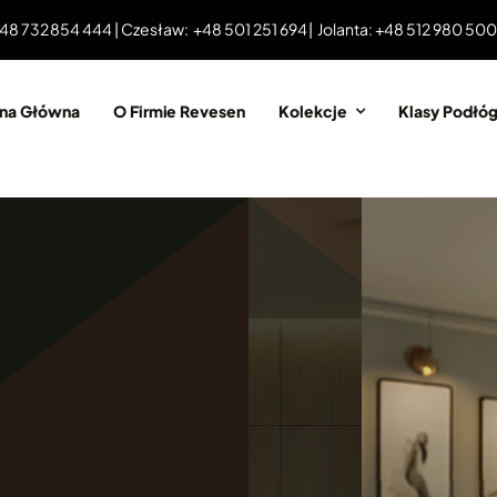
 48 732 854 444 | Czesław: +48 501 251 694 | Jolanta: +48 512 980 50
ona Główna
O Firmie Revesen
Kolekcje
Klasy Podłó