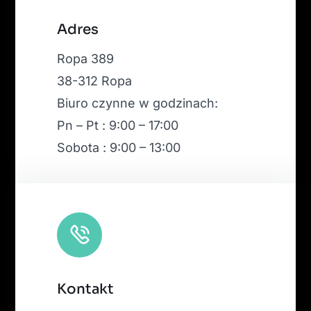
Leaflet
|
Map tiles by
CARTO
, under
CC BY 3.0
. Data by
Adres
OpenStreetMap
, under ODbL.
Ropa 389
38-312 Ropa
Biuro czynne w godzinach:
Pn – Pt : 9:00 – 17:00
Sobota : 9:00 – 13:00
Kontakt