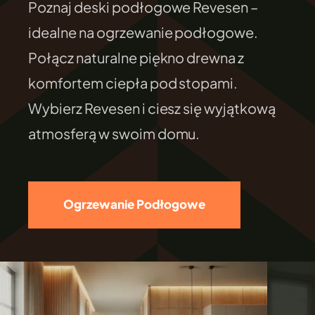
Poznaj deski podłogowe Revesen –
FILEXO
idealne na ogrzewanie podłogowe.
Połącz naturalne piękno drewna z
Kontakt
komfortem ciepła pod stopami.
Wybierz Revesen i ciesz się wyjątkową
atmosferą w swoim domu.
Ogrzewanie Podłogowe