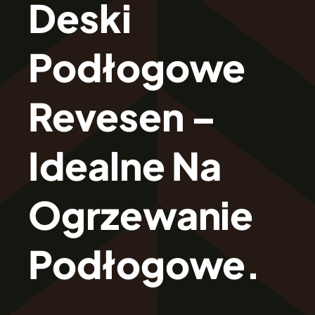
Deski
O Firmie Revesen
Podłogowe
Kolekcje
Revesen –
Klasy Podłóg
Idealne Na
Patronat
Ogrzewanie
Cennik
Podłogowe.
Galeria
Gwarancja