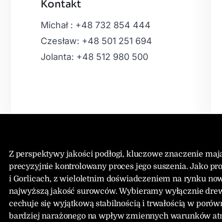
Kontakt
Leaflet
|
Map
Michał : +48 732 854 444
Czesław: +48 501 251 694
Jolanta: +48 512 980 500
Z perspektywy jakości podłogi, kluczowe znaczenie ma
precyzyjnie kontrolowany proces jego suszenia. Jako
i Gorlicach, z wieloletnim doświadczeniem na rynku no
najwyższą jakość surowców. Wybieramy wyłącznie drew
cechuje się wyjątkową stabilnością i trwałością w poró
bardziej narażonego na wpływ zmiennych warunków atmos