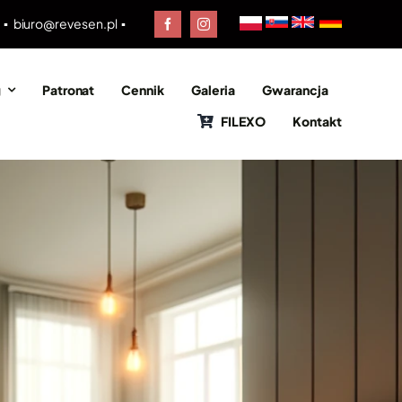
0 ▪
biuro@revesen.pl
▪
g
Patronat
Cennik
Galeria
Gwarancja
FILEXO
Kontakt