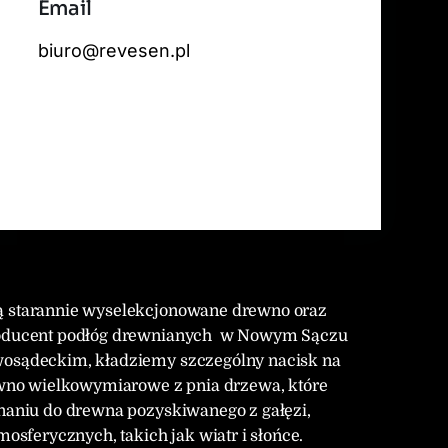
Email
 tiles by
CARTO
, under
CC BY 3.0
. Data by
OpenStreetMap
, under ODbL.
biuro@revesen.pl
ją starannie wyselekcjonowane drewno oraz
 producent podłóg drewnianych w Nowym Sączu
wosądeckim, kładziemy szczególny nacisk na
no wielkowymiarowe z pnia drzewa, które
wnaniu do drewna pozyskiwanego z gałęzi,
ferycznych, takich jak wiatr i słońce.