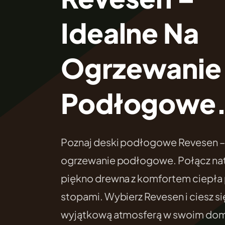
Idealne Na
Ogrzewanie
Podłogowe
Poznaj deski podłogowe Revesen – 
ogrzewanie podłogowe. Połącz nat
piękno drewna z komfortem ciepła
stopami. Wybierz Revesen i ciesz si
wyjątkową atmosferą w swoim do