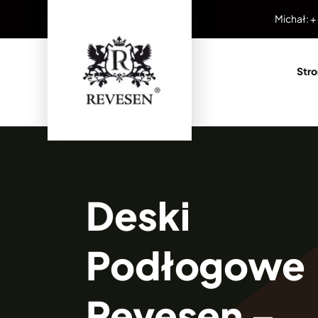
Przejdź
Michał: +
do
zawartości
Str
Deski
Podłogowe
Revesen –