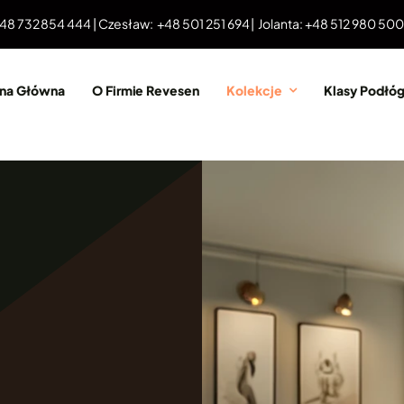
 48 732 854 444 | Czesław: +48 501 251 694 | Jolanta: +48 512 980 50
ona Główna
O Firmie Revesen
Kolekcje
Klasy Podłó