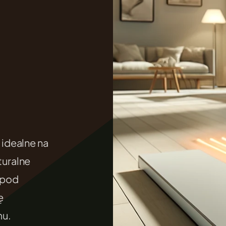
.
idealne na
uralne
 pod
ę
mu.