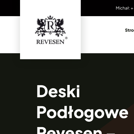
Przejdź
Michał: +
do
zawartości
Str
Deski
Podłogowe
Revesen –