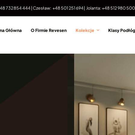
 48 732 854 444 | Czesław: +48 501 251 694 | Jolanta: +48 512 980 50
ona Główna
O Firmie Revesen
Kolekcje
Klasy Podłó