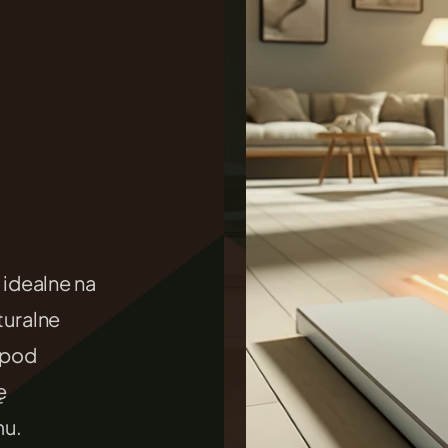
.
idealne na
uralne
 pod
ę
mu.