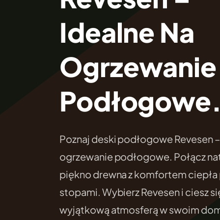
Idealne Na
Ogrzewanie
Podłogowe
Poznaj deski podłogowe Revesen – 
ogrzewanie podłogowe. Połącz nat
piękno drewna z komfortem ciepła
stopami. Wybierz Revesen i ciesz si
wyjątkową atmosferą w swoim do