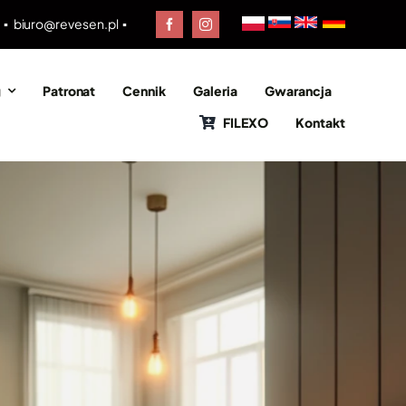
0 ▪
biuro@revesen.pl
▪
g
Patronat
Cennik
Galeria
Gwarancja
FILEXO
Kontakt