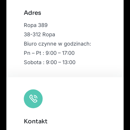
Leaflet
|
Map tiles by
CARTO
, under
CC BY 3.0
. Data by
Adres
OpenStreetMap
, under ODbL.
Ropa 389
38-312 Ropa
Biuro czynne w godzinach:
Pn – Pt : 9:00 – 17:00
Sobota : 9:00 – 13:00
Kontakt