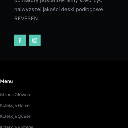
do Natury postanowiliśmy stworzyć
najwyższej jakości deski podłogowe
REVESEN.
Menu
Strona Główna
Kolekcja Home
Kolekcja Queen
Kolekcja Vintage