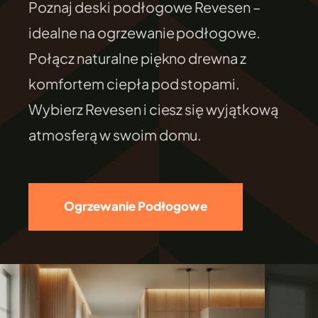
Poznaj deski podłogowe Revesen –
FILEXO
idealne na ogrzewanie podłogowe.
Połącz naturalne piękno drewna z
Kontakt
komfortem ciepła pod stopami.
Wybierz Revesen i ciesz się wyjątkową
atmosferą w swoim domu.
Ogrzewanie Podłogowe