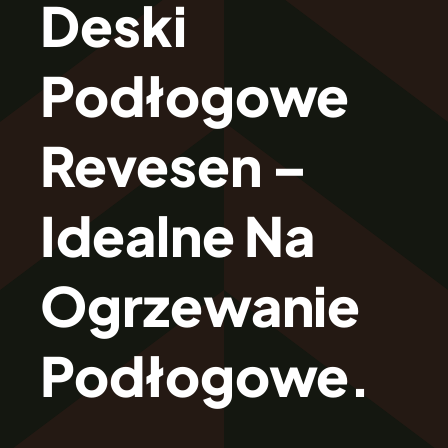
Deski
O Firmie Revesen
Podłogowe
Kolekcje
Revesen –
Klasy Podłóg
Idealne Na
Patronat
Ogrzewanie
Cennik
Podłogowe.
Galeria
Gwarancja