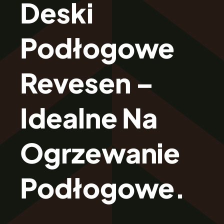
Deski
O Firmie Revesen
Podłogowe
Kolekcje
Revesen –
Klasy Podłóg
Idealne Na
Patronat
Ogrzewanie
Cennik
Podłogowe.
Galeria
Gwarancja