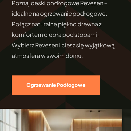
Poznaj deski podłogowe Revesen –
FILEXO
idealne na ogrzewanie podłogowe.
Połącz naturalne piękno drewna z
Kontakt
komfortem ciepła pod stopami.
Wybierz Revesen i ciesz się wyjątkową
atmosferą w swoim domu.
Ogrzewanie Podłogowe