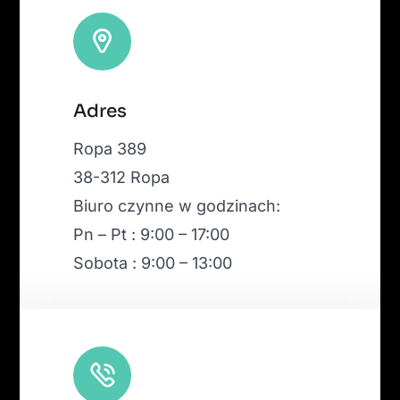
Leaflet
|
Map tiles by
CARTO
, under
CC BY 3.0
. Data by
Adres
OpenStreetMap
, under ODbL.
Ropa 389
38-312 Ropa
Biuro czynne w godzinach:
Pn – Pt : 9:00 – 17:00
Sobota : 9:00 – 13:00