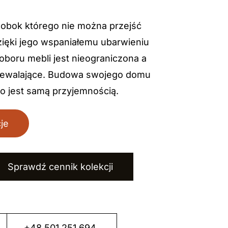
r obok którego nie można przejść
zięki jego wspaniałemu ubarwieniu
boru mebli jest nieograniczona a
iewalające. Budowa swojego domu
o jest samą przyjemnością.
je
Sprawdź cennik kolekcji
+48 501 251 694