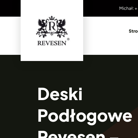
Przejdź
Michał: +
do
zawartości
Str
Deski
Podłogowe
Revesen –