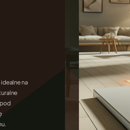
.
idealne na
uralne
 pod
ę
mu.