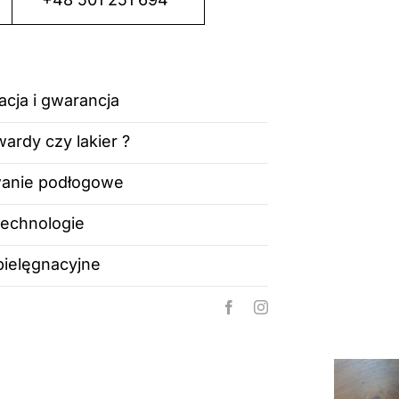
acja i gwarancja
ardy czy lakier ?
anie podłogowe
technologie
pielęgnacyjne