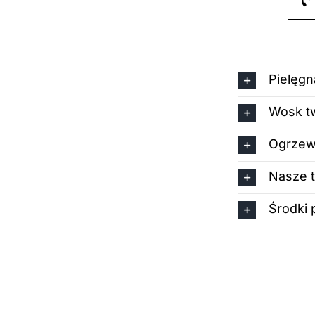
Pielęgn
Wosk tw
Ogrzew
Nasze 
Środki 