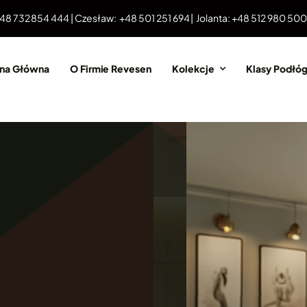
 48 732 854 444 | Czesław: +48 501 251 694 | Jolanta: +48 512 980 50
ona Główna
O Firmie Revesen
Kolekcje
Klasy Podłó