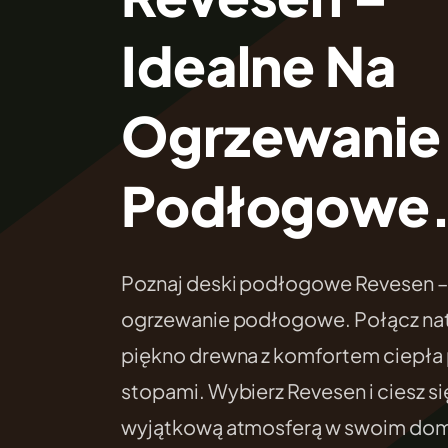
Idealne Na
Ogrzewanie
Podłogowe
Poznaj deski podłogowe Revesen – 
ogrzewanie podłogowe. Połącz nat
piękno drewna z komfortem ciepła
stopami. Wybierz Revesen i ciesz si
wyjątkową atmosferą w swoim do