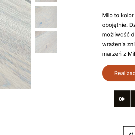
Milo to kolo
obojętnie. D
możliwość do
wrażenia zn
marzeń z Mil
Realizac