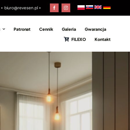
0 ▪
biuro@revesen.pl
▪
g
Patronat
Cennik
Galeria
Gwarancja
FILEXO
Kontakt