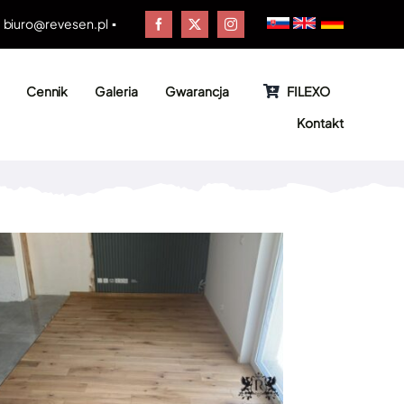
▪
biuro@revesen.pl
▪
Cennik
Galeria
Gwarancja
FILEXO
Kontakt