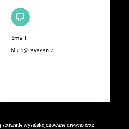
Email
 tiles by
CARTO
, under
CC BY 3.0
. Data by
OpenStreetMap
, under ODbL.
biuro@revesen.pl
ją starannie wyselekcjonowane drewno oraz