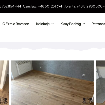
8 732 854 444 | Czesław: +48 501 251 694 | Jolanta: +48 512 980 500 
O Firmie Revesen
Kolekcje
Klasy Podłóg
Patronat