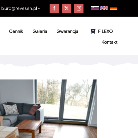
▪
biuro@revesen.pl
▪
Cennik
Galeria
Gwarancja
FILEXO
Kontakt