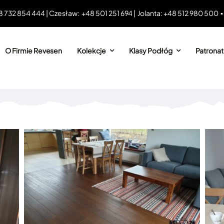
8 732 854 444 | Czesław: +48 501 251 694 | Jolanta: +48 512 980 500 
O Firmie Revesen
Kolekcje
Klasy Podłóg
Patronat