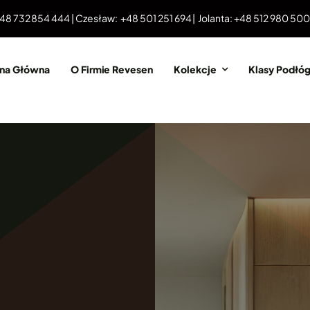
 48 732 854 444 | Czesław: +48 501 251 694 | Jolanta: +48 512 980 50
ona Główna
O Firmie Revesen
Kolekcje
Klasy Podłó