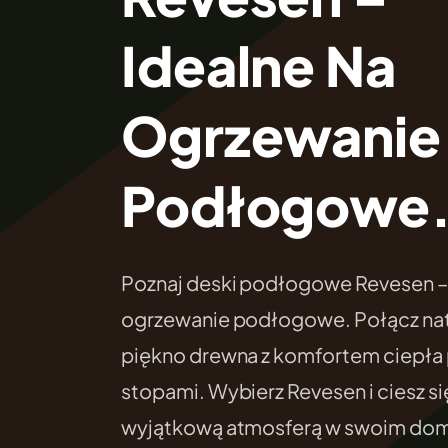
Idealne Na
Ogrzewanie
Podłogowe
Poznaj deski podłogowe Revesen – 
ogrzewanie podłogowe. Połącz nat
piękno drewna z komfortem ciepła
stopami. Wybierz Revesen i ciesz si
wyjątkową atmosferą w swoim do