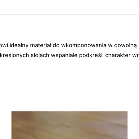
owi idealny materiał do wkomponowania w dowolną s
reślonych słojach wspaniale podkreśli charakter wn