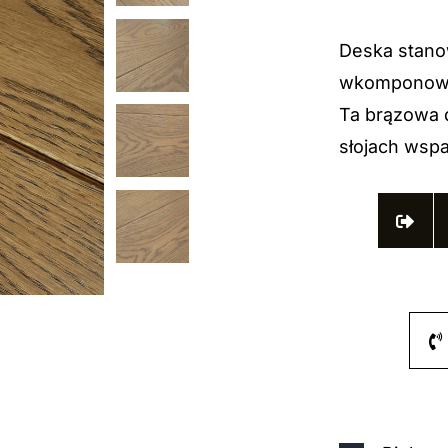
Deska stanow
wkomponowan
Ta brązowa 
słojach wspa