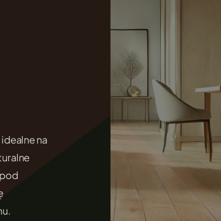
.
idealne na
uralne
 pod
ę
mu.