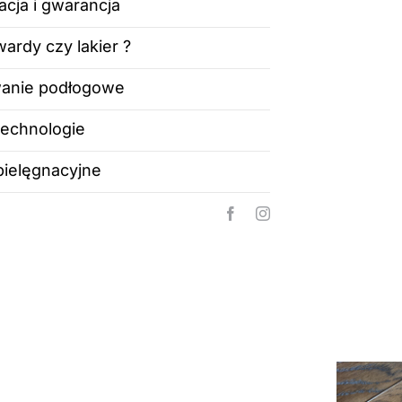
acja i gwarancja
ardy czy lakier ?
anie podłogowe
technologie
pielęgnacyjne