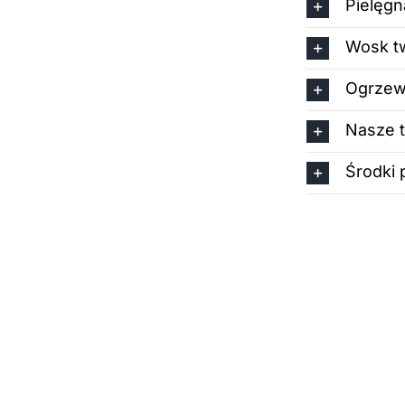
Pielęgn
Wosk tw
Ogrzew
Nasze 
Środki 