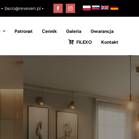
0 ▪
biuro@revesen.pl
▪
g
Patronat
Cennik
Galeria
Gwarancja
FILEXO
Kontakt