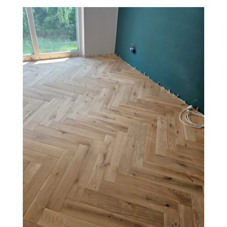
O Firmie Revesen
Kolekcje
Klasy Podłóg
Patronat
Cennik
Galeria
Gwarancja