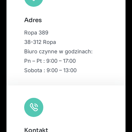
Leaflet
|
Map tiles by
CARTO
, under
CC BY 3.0
. Data by
Adres
OpenStreetMap
, under ODbL.
Ropa 389
38-312 Ropa
Biuro czynne w godzinach:
Pn – Pt : 9:00 – 17:00
Sobota : 9:00 – 13:00
Kontakt