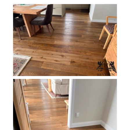
O Firmie Revesen
Kolekcje
Klasy Podłóg
Patronat
Cennik
Galeria
Gwarancja