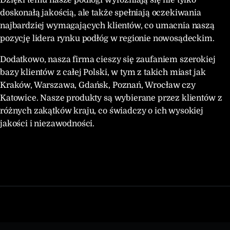
Dzięki temu nasze podłogi wyróżniają się nie tylko
doskonałą jakością, ale także spełniają oczekiwania
najbardziej wymagających klientów, co umacnia naszą
pozycję lidera rynku podłóg w regionie nowosądeckim.
Dodatkowo, nasza firma cieszy się zaufaniem szerokiej
bazy klientów z całej Polski, w tym z takich miast jak
Kraków, Warszawa, Gdańsk, Poznań, Wrocław czy
Katowice. Nasze produkty są wybierane przez klientów z
różnych zakątków kraju, co świadczy o ich wysokiej
jakości i niezawodności.