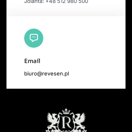
Jolanta: +48 512 980 500
Email
biuro@revesen.pl