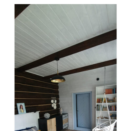
O Firmie Revesen
Kolekcje
Klasy Podłóg
Patronat
Cennik
Galeria
Gwarancja