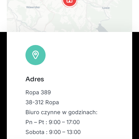
Leaflet
|
Map tiles by
CARTO
, under
CC BY 3.0
. Data by
Adres
OpenStreetMap
, under ODbL.
Ropa 389
38-312 Ropa
Biuro czynne w godzinach:
Pn – Pt : 9:00 – 17:00
Sobota : 9:00 – 13:00