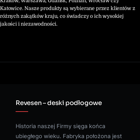
Kraków, Warszawa, Gdańsk, Poznań, Wrocław czy
Katowice. Nasze produkty są wybierane przez klientów z
różnych zakątków kraju, co świadczy o ich wysokiej
jakości i niezawodności.
Revesen – deski podłogowe
Historia naszej Firmy sięga końca
ubiegłego wieku. Fabryka położona jest