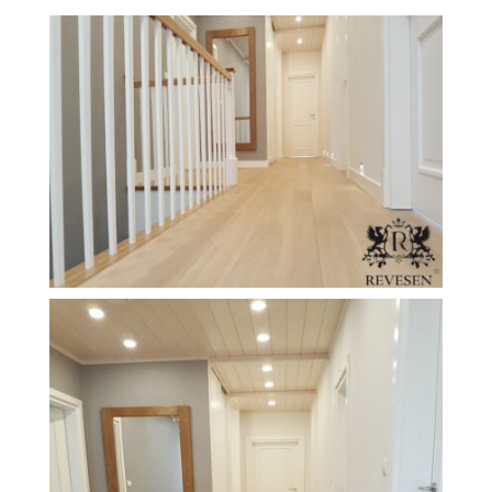
O Firmie Revesen
Kolekcje
Klasy Podłóg
Patronat
Cennik
Galeria
Gwarancja