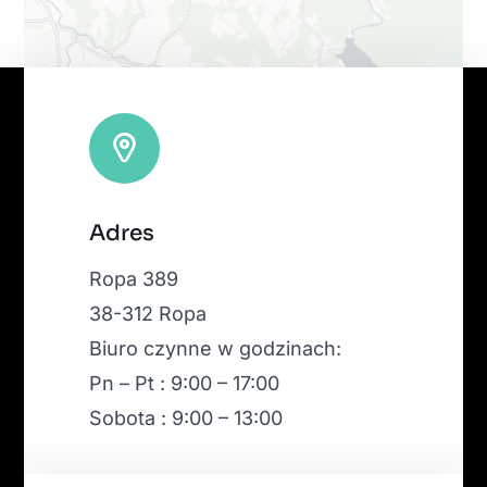
Leaflet
|
Map tiles by
CARTO
, under
CC BY 3.0
. Data by
Adres
OpenStreetMap
, under ODbL.
Ropa 389
38-312 Ropa
Biuro czynne w godzinach:
Pn – Pt : 9:00 – 17:00
Sobota : 9:00 – 13:00