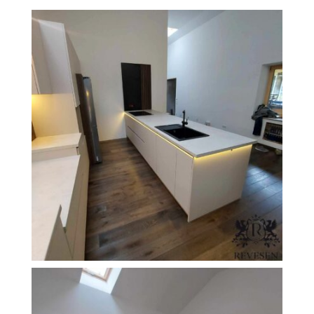
O Firmie Revesen
Kolekcje
Klasy Podłóg
Patronat
Cennik
Galeria
Gwarancja