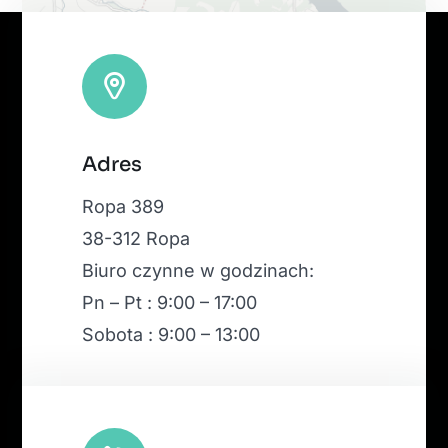
Leaflet
|
Map tiles by
CARTO
, under
CC BY 3.0
. Data by
Adres
OpenStreetMap
, under ODbL.
Ropa 389
38-312 Ropa
Biuro czynne w godzinach:
Pn – Pt : 9:00 – 17:00
Sobota : 9:00 – 13:00