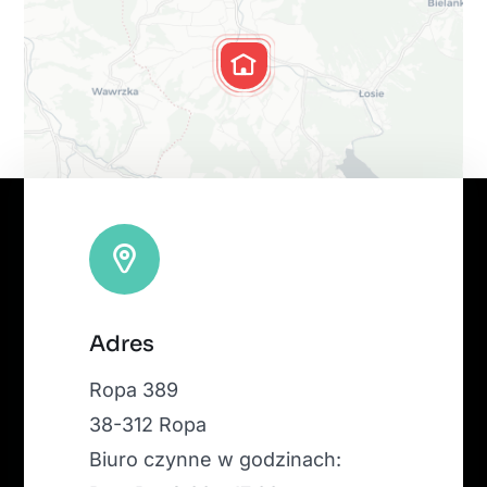
Leaflet
|
Map tiles by
CARTO
, under
CC BY 3.0
. Data by
Adres
OpenStreetMap
, under ODbL.
Ropa 389
38-312 Ropa
Biuro czynne w godzinach: