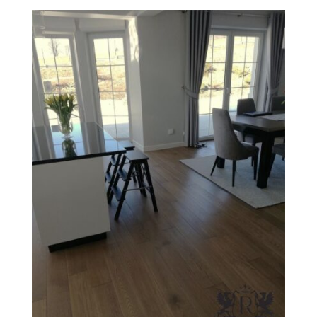
O Firmie Revesen
Kolekcje
Klasy Podłóg
Patronat
Cennik
Galeria
Gwarancja