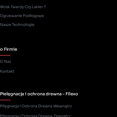
Wosk Twardy Czy Lakier ?
­Ogrzewanie Podłogowe
Nasze Technologie
o Firmie
O Nas
Kontakt
Pielęgnacja i ochrona drewna – Filexo
Pilęgnacja I Ochrona Drewna Wewnątrz
Pilęgnacja I Ochrona Drewna Zewnątrz