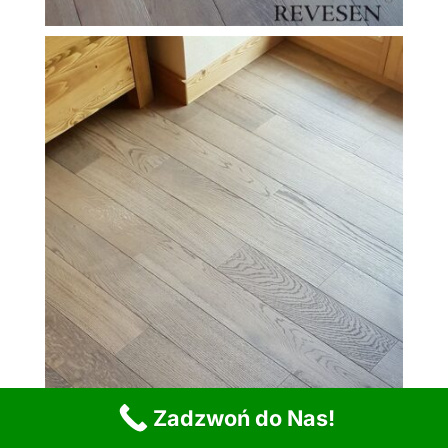
Zadzwoń do Nas!