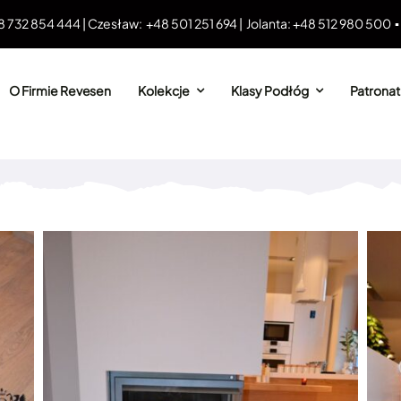
8 732 854 444 | Czesław: +48 501 251 694 | Jolanta: +48 512 980 500 
O Firmie Revesen
Kolekcje
Klasy Podłóg
Patronat