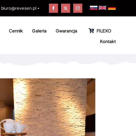
▪
biuro@revesen.pl
▪
Cennik
Galeria
Gwarancja
FILEXO
Kontakt