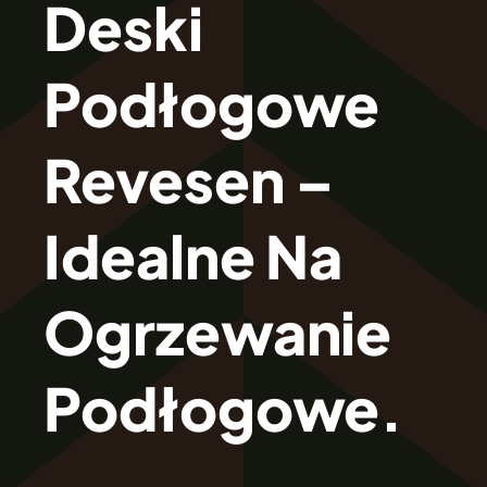
Deski
O Firmie Revesen
Podłogowe
Kolekcje
Revesen –
Klasy Podłóg
Idealne Na
Patronat
Ogrzewanie
Cennik
Podłogowe.
Galeria
Gwarancja