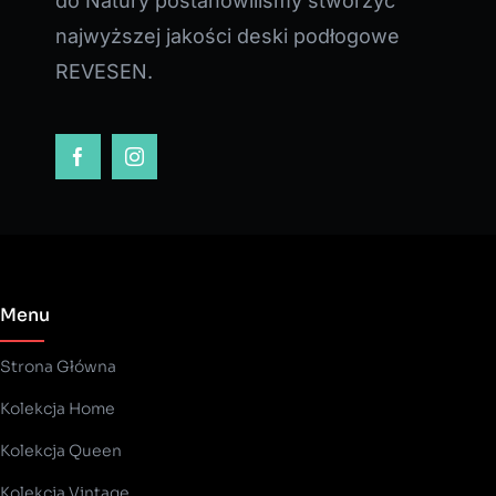
do Natury postanowiliśmy stworzyć
najwyższej jakości deski podłogowe
REVESEN.
Menu
Strona Główna
Kolekcja Home
Kolekcja Queen
Kolekcja Vintage