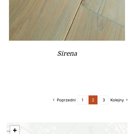
Sirena
Poprzedni
1
2
3
Kolejny
+