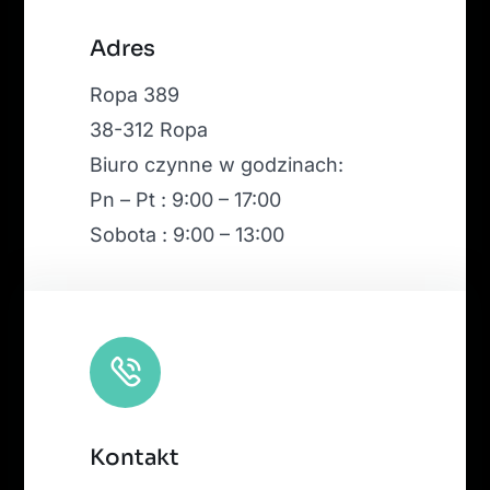
Leaflet
|
Map tiles by
CARTO
, under
CC BY 3.0
. Data by
Adres
OpenStreetMap
, under ODbL.
Ropa 389
38-312 Ropa
Biuro czynne w godzinach:
Pn – Pt : 9:00 – 17:00
Sobota : 9:00 – 13:00
Kontakt