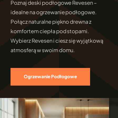
Poznaj deski podłogowe Revesen –
FILEXO
idealne na ogrzewanie podłogowe.
Połącz naturalne piękno drewna z
Kontakt
komfortem ciepła pod stopami.
Wybierz Revesen i ciesz się wyjątkową
atmosferą w swoim domu.
Ogrzewanie Podłogowe