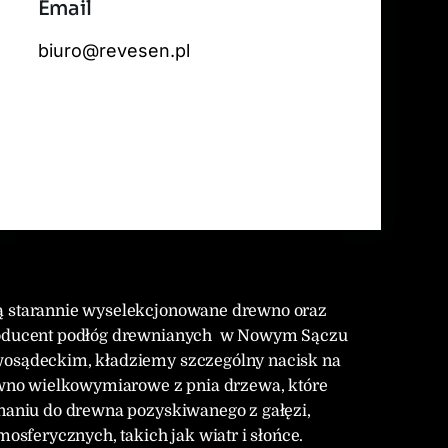
Email
 tiles by
CARTO
, under
CC BY 3.0
. Data by
OpenStreetMap
, under ODbL.
biuro@revesen.pl
ją starannie wyselekcjonowane drewno oraz
 producent podłóg drewnianych w Nowym Sączu
wosądeckim, kładziemy szczególny nacisk na
no wielkowymiarowe z pnia drzewa, które
wnaniu do drewna pozyskiwanego z gałęzi,
ferycznych, takich jak wiatr i słońce.