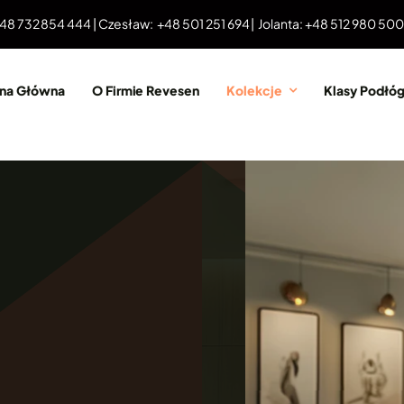
 48 732 854 444 | Czesław: +48 501 251 694 | Jolanta: +48 512 980 50
ona Główna
O Firmie Revesen
Kolekcje
Klasy Podłó