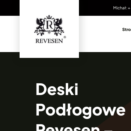
Przejdź
Michał: +
do
zawartości
Str
Deski
Podłogowe
Revesen –