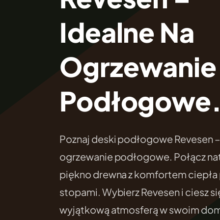
Idealne Na
Ogrzewanie
Podłogowe
Poznaj deski podłogowe Revesen – 
ogrzewanie podłogowe. Połącz nat
piękno drewna z komfortem ciepła
stopami. Wybierz Revesen i ciesz si
wyjątkową atmosferą w swoim do