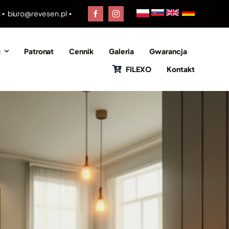
0 ▪
biuro@revesen.pl
▪
g
Patronat
Cennik
Galeria
Gwarancja
FILEXO
Kontakt