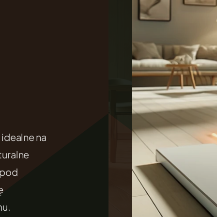
.
idealne na
uralne
 pod
ę
mu.