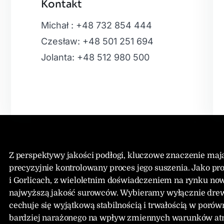
Kontakt
Leaflet
|
Map
Michał : +48 732 854 444
Czesław: +48 501 251 694
Jolanta: +48 512 980 500
Z perspektywy jakości podłogi, kluczowe znaczenie ma
precyzyjnie kontrolowany proces jego suszenia. Jako
i Gorlicach, z wieloletnim doświadczeniem na rynku no
najwyższą jakość surowców. Wybieramy wyłącznie drew
cechuje się wyjątkową stabilnością i trwałością w poró
bardziej narażonego na wpływ zmiennych warunków atmos